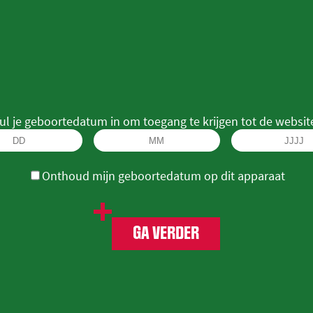
ul je geboortedatum in om toegang te krijgen tot de websit
Onthoud mijn geboortedatum op dit apparaat
GA VERDER