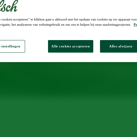
 cookies accepteren” te klikken gaat u akkoord met het opslaan van cookies op uw apparaat voo
vigatie, het analyseren van websitegebruik en om ons te helpen bij onze marketingprojecten.
Pr
-instellingen
Alle cookies accepteren
Alles afwijzen